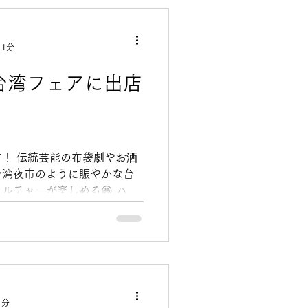
 1分
と台湾フェアに出店
！ 伝統芸能の布袋劇やお洒
台湾夜市のように賑やかな台
ルチャーが楽しめる😆 ハッ
大根もち、イカ団子、蒟蒻米入
ケーキをご用意しております
1分