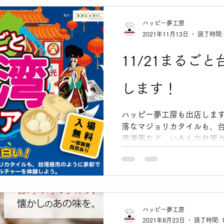
ハッピー夢工房
2021年11月13日
読了時間:
11/21まるご
します！
ハッピー夢工房も出店します
落なマジョリカタイルも、
湾漫画など、いろんな台湾カ
ピー夢工房では、 ちまき､
り低カロリーパイナップル
♪...
ハッピー夢工房
2021年8月23日
読了時間: 