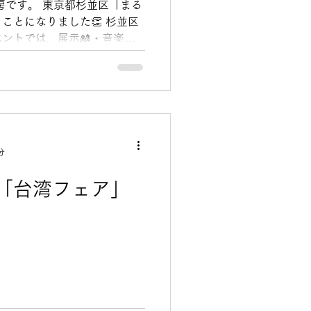
房です。 東京都杉並区「まる
ことになりました👏 杉並区
ントでは、展示🎎・音楽
がありますので、ぜひ、お立ち
分
「台湾フェア」