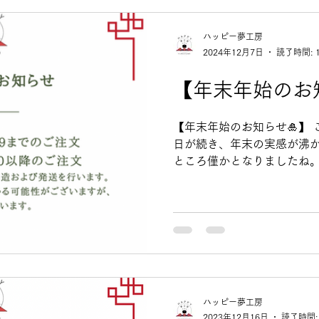
様よいお年をお迎えくださ
ハッピー夢工房
2024年12月7日
読了時間: 
【年末年始のお
【年末年始のお知らせ🎍】 こ
日が続き、年末の実感が沸か
ところ僅かとなりましたね。
でしょうか？ ぜひ今年も美
しょう！ ◎年内発送：12/29
ハッピー夢工房
2023年12月16日
読了時間: