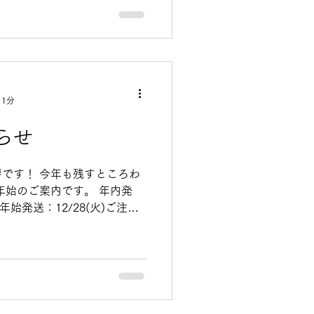
 1分
らせ
です！ 今年も残すところわ
年始のご案内です。 年内発
 年始発送：12/28(火)ご注文
）～順次発送いたします 年末年
えください(^^)