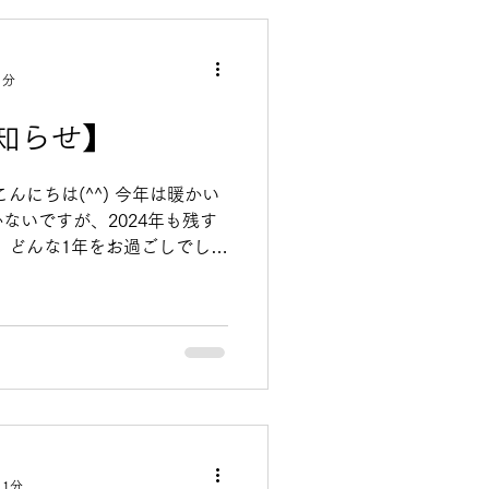
いませ。
1分
知らせ】
んにちは(^^) 今年は暖かい
ないですが、2024年も残す
 どんな1年をお過ごしでした
味しい台湾料理で年を越しま
までのご注文...
 1分