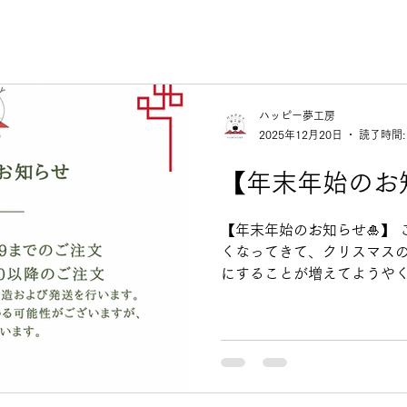
ハッピー夢工房
2025年12月20日
読了時間:
【年末年始のお
【年末年始のお知らせ🎍】 こ
くなってきて、クリスマス
にすることが増えてようや
たね。 2025年も残すとこ
でしたでしょうか？ ぜひ今
越しましょう！ ◎年内発送：
発送：12/27以降のご注文 ※
造および発送を行います ※
かる可能性がございますが、