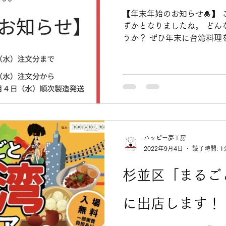
【年末年始のお知らせ🎍】 こ
ずかとなりましたね。 どん
うか？ ぜひ年末に台湾料理
いませ。 ◎年内発送：12/
12/29以降のご注文...
ハッピー夢工房
2022年9月4日
読了時間: 1
杉並区「まるご
に出店します！