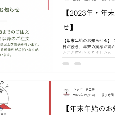
【2023年・年
せ】
【年末年始のお知らせ🎍】 こ
日が続き、年末の実感が沸か
ところ僅かとなりましたね。
でしょうか？ ぜひ今年も美
しょう！ ◎年内発送：12/28
ハッピー夢工房
2022年12月14日
読了時間:
【年末年始のお