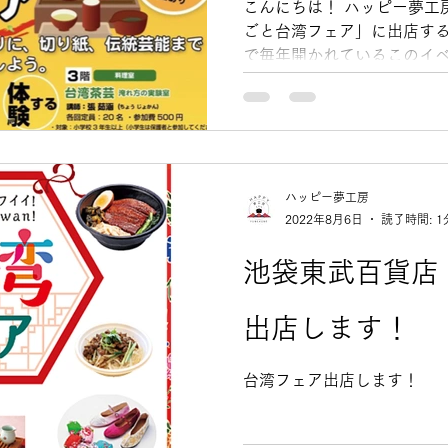
こんにちは！ ハッピー夢工
ごと台湾フェア」に出店する
で毎年開かれているこのイベ
🎶・体験🍵と様々な催し
寄りください♪...
ハッピー夢工房
2022年8月6日
読了時間: 1
池袋東武百貨店
出店します！
台湾フェア出店します！