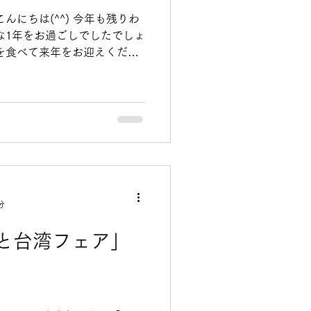
んにちは(^^) 今年も残りわ
な1年をお過ごしでしたでしょ
を食べて来年をお迎えくださ
28までのご注文 ◎年始発送：
分
と台湾フェア」