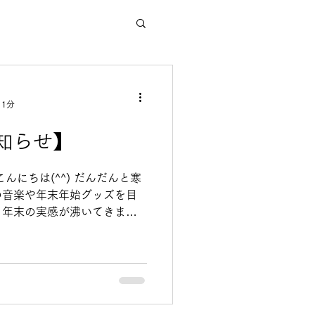
 1分
知らせ】
んにちは(^^) だんだんと寒
の音楽や年末年始グッズを目
く年末の実感が沸いてきまし
ろ僅か。どんな1年をお過ごし
年も美味しい台湾料理で年を
12/26までのご注文 ◎年始
年始は2026/1/5より順次製
注文状況により、お時間が掛
予めご了承願います では皆